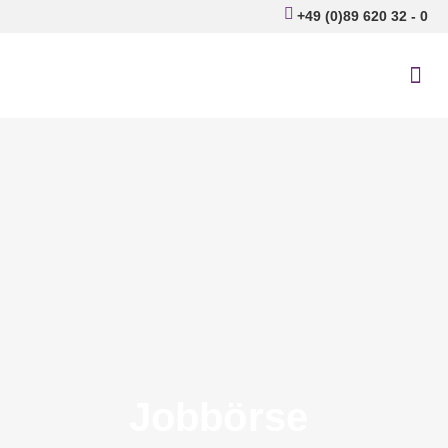
+49 (0)89 620 32 - 0
Ihr n
Heim­auf­
Job­bör­se
Jobbörse