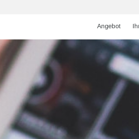
Ange­bot
Ih