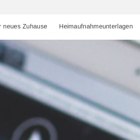
r neu­es Zuhause
Heim­auf­nah­me­un­ter­la­gen