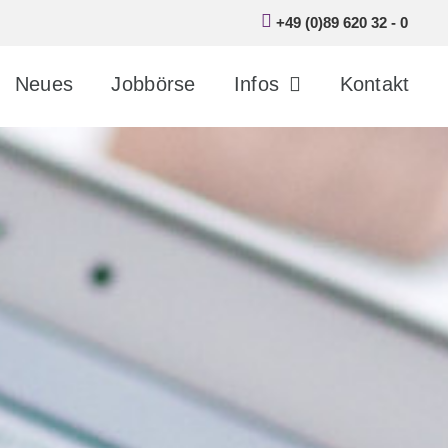
+49 (0)89 620 32 - 0
Neu­es
Job­bör­se
Infos
Kon­takt